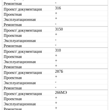
-
316
+
+
-
3150
+
-
-
310
+
+
+
287Б
+
-
-
266МЭ
+
+
+