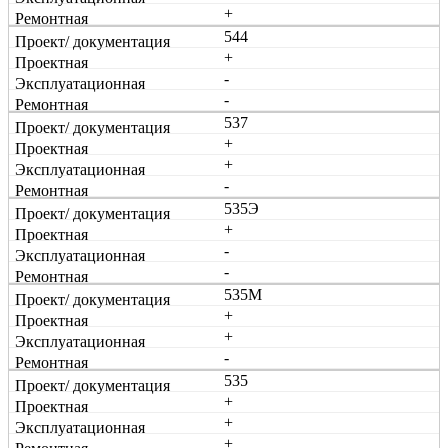
+
544
+
-
-
537
+
+
-
535Э
+
-
-
535М
+
+
-
535
+
+
+