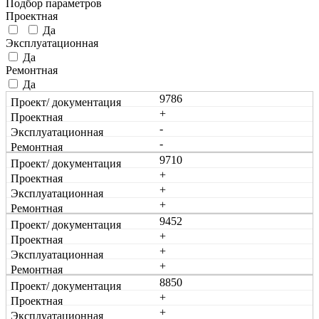
Подбор параметров
Проектная
­
Да
Эксплуатационная
Да
Ремонтная
Да
9786
+
-
-
9710
+
+
+
9452
+
+
+
8850
+
+