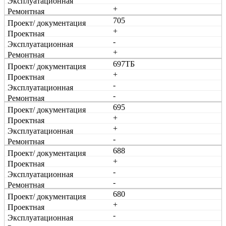
+
705
+
-
+
697ТБ
+
-
-
695
+
+
-
688
+
-
-
680
+
-
-