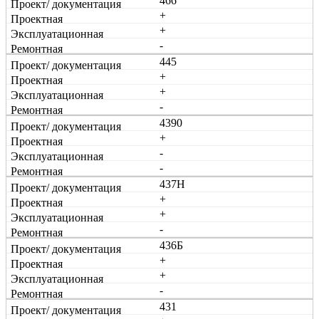
466
+
+
-
445
+
+
-
4390
+
-
-
437Н
+
+
-
436Б
+
+
-
431