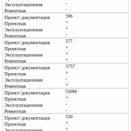
-
-
596
+
+
-
577
+
+
+
5757
+
-
+
550М
+
-
-
550
+
+