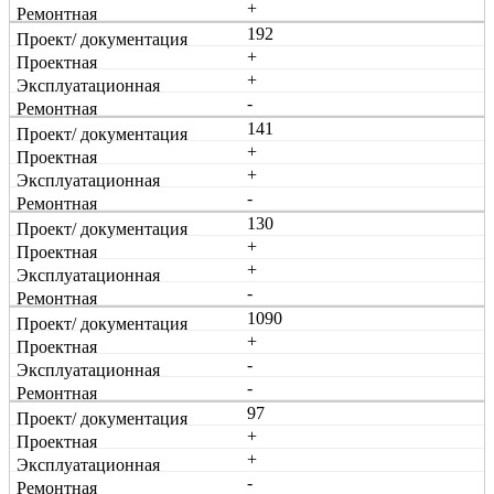
+
192
+
+
-
141
+
+
-
130
+
+
-
1090
+
-
-
97
+
+
-