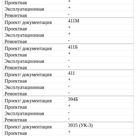
+
+
-
411М
+
+
-
411Б
+
-
-
411
+
-
-
394Б
+
-
-
3935 (УК-3)
+