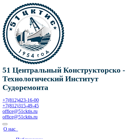
51 Центральный Конструкторско -
Технологический Институт
Судоремонта
+7(812)423-16-00
+7(812)315-49-45
office@51cktis.ru
office@51cktis.ru
О нас