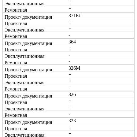
+
+
371БЛ
+
+
-
364
+
-
-
326М
+
+
-
326
+
+
-
323
+
+