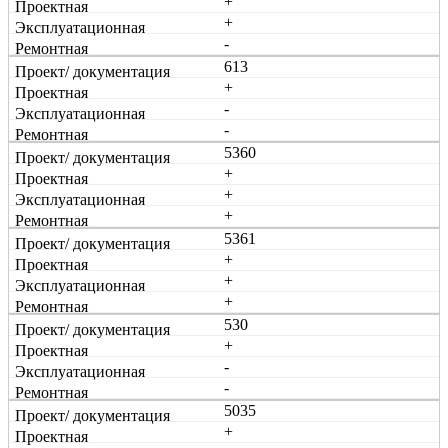
+
+
-
613
+
-
-
5360
+
+
+
5361
+
+
+
530
+
-
-
5035
+