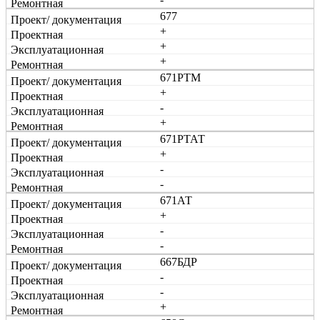
677
+
+
+
671РТМ
+
-
+
671РТАТ
+
-
-
671АТ
+
-
-
667БДР
-
-
+