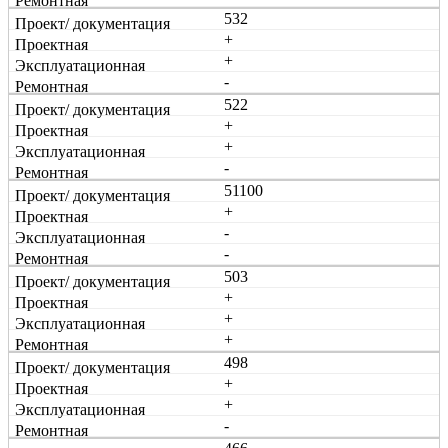
532
+
+
-
522
+
+
-
51100
+
-
-
503
+
+
+
498
+
+
-