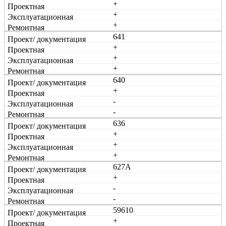
+
+
+
641
+
+
+
640
+
-
-
636
+
+
+
627А
+
-
-
59610
+