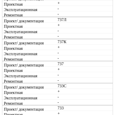
+
-
-
737Л
+
-
-
737К
+
-
-
737
+
-
-
733С
+
-
-
733
+