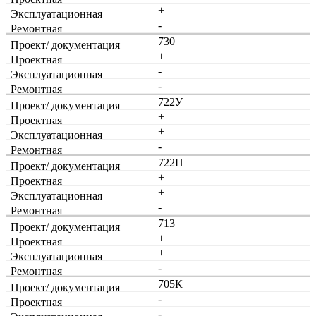
+
-
730
+
-
-
722У
+
+
-
722П
+
+
-
713
+
+
-
705К
-
-