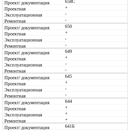
658С
+
-
-
650
+
-
-
649
+
-
-
645
+
-
-
644
+
+
+
641Б