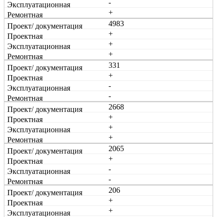
-
+
4983
+
+
+
331
+
-
-
2668
+
+
+
2065
+
-
-
206
+
+