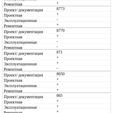
+
8773
+
-
+
8770
+
-
-
871
+
+
-
8650
+
+
+
865
+
+
+