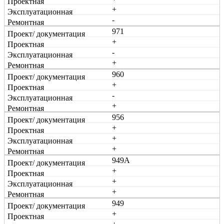
+
-
971
+
-
+
960
+
-
+
956
+
+
+
949А
+
+
+
949
+