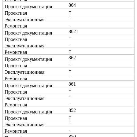
864
+
+
-
8621
+
-
+
862
+
+
+
861
+
+
-
852
+
+
-
850