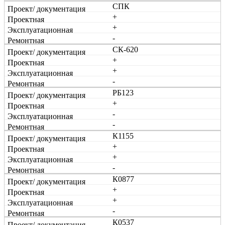
СПК
+
+
-
СК-620
+
+
-
РБ123
+
-
-
К1155
+
+
-
К0877
+
+
-
К0537