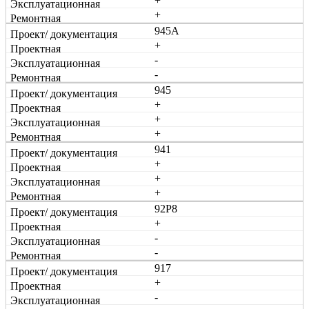
+
+
945А
+
-
-
945
+
+
+
941
+
+
+
92Р8
+
-
-
917
+
-