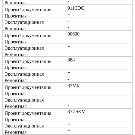
-
911СЭО
+
-
-
90600
-
+
+
888
+
+
-
87МК
+
-
-
877ЭКМ
+
+
+