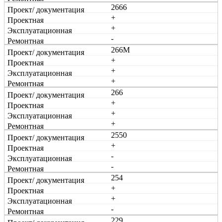
2666
+
+
-
266М
+
+
+
266
+
+
+
2550
+
-
-
254
+
+
-
229