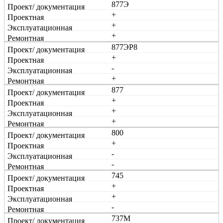
877Э
+
+
+
877ЭР8
+
-
+
877
+
+
+
800
+
-
-
745
+
+
-
737М