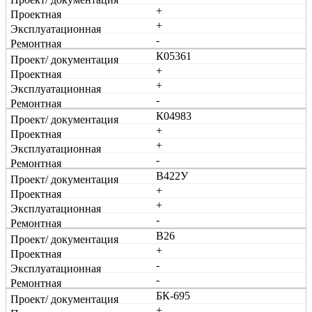
+
+
-
К05361
+
+
-
К04983
+
+
-
В422У
+
+
-
В26
+
-
-
БК-695
+