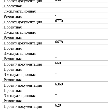
+
+
-
6770
+
+
+
6678
+
+
+
660
+
+
-
6360
+
+
-
620